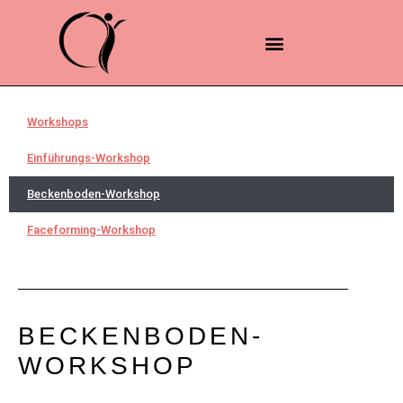
Zum
Inhalt
springen
Workshops
Einführungs-Workshop
Beckenboden-Workshop
Faceforming-Workshop
BECKENBODEN-
WORKSHOP